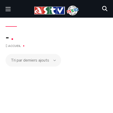
-
.
ACCUEIL