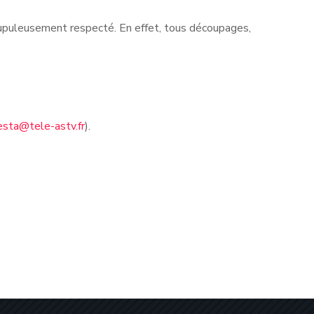
rupuleusement respecté. En effet, tous découpages,
esta@tele-astv.fr
).