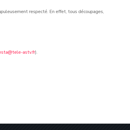
rupuleusement respecté. En effet, tous découpages,
esta@tele-astv.fr
).