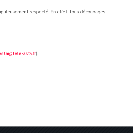
rupuleusement respecté. En effet, tous découpages,
esta@tele-astv.fr
).