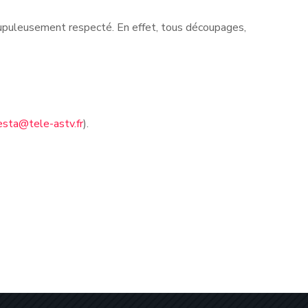
rupuleusement respecté. En effet, tous découpages,
esta@tele-astv.fr
).