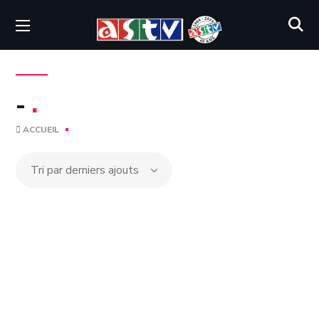
-
.
ACCUEIL