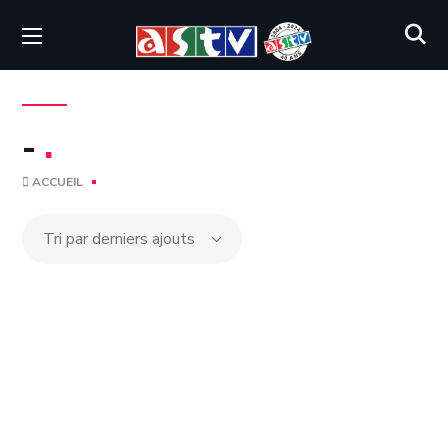
-
.
ACCUEIL