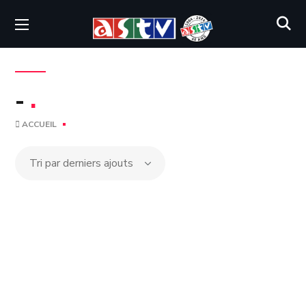
-
.
ACCUEIL